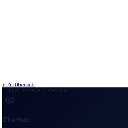
← Zur Übersicht
Stufe 3 · BIB:ALL · BIB:CHAT
Chatbot