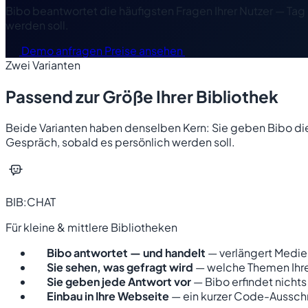
Bibo beantwortet die häufigsten Fragen Ihrer Nutzer — Ta
werden soll.
Demo anfragen
Preise ansehen
Zwei Varianten
Passend zur Größe Ihrer Bibliothek
Beide Varianten haben denselben Kern: Sie geben Bibo die
Gespräch, sobald es persönlich werden soll.
BIB:CHAT
Für kleine & mittlere Bibliotheken
Bibo antwortet — und handelt
— verlängert Medie
Sie sehen, was gefragt wird
— welche Themen Ihre
Sie geben jede Antwort vor
— Bibo erfindet nichts
Einbau in Ihre Webseite
— ein kurzer Code-Aussch