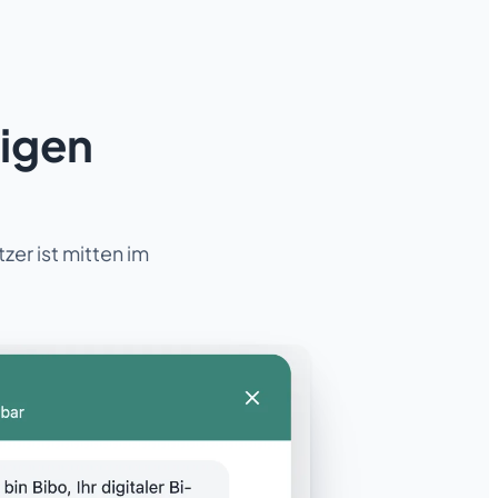
tigen
zer ist mitten im