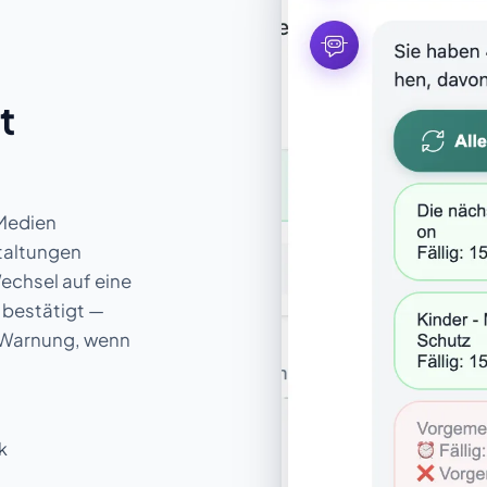
t
 Medien
taltungen
echsel auf eine
 bestätigt —
e Warnung, wenn
k