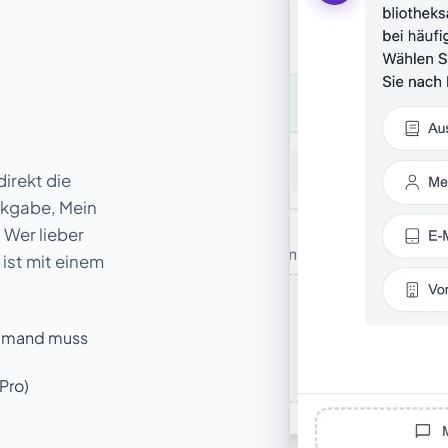
-
direkt die
ckgabe, Mein
 Wer lieber
, ist mit einem
iemand muss
Pro)